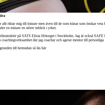
ndra
 allt riktar mig till tränare men även till de som tränar som önskar veta
r en tränare en större inblick i yrket.
kelinstruktör på SATS Elixia Hötorget i Stockholm. Jag är också SAFE l
en coachingverksamhet där jag coachar och agerar mentor till personliga 
unden till hemsidan så läs här