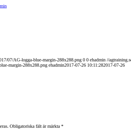
min
s/2017/07/AG-logga-blue-margin-288x288.png
0
0
ehadmin
//agtraining.
-blue-margin-288x288.png
ehadmin
2017-07-26 10:11:28
2017-07-26
eras.
Obligatoriska fält är märkta
*