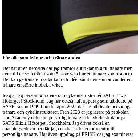
För alla som tränar och tränar andra
Det här är en hemsida där jag framför allt riktar mig till tränare men
även till de som tränar som önskar veta hur en tränare kan resonera.
Det kan ge tränare nya tankar och idéer samt den som använder en
tränare en större inblick i yrket.
Idag är jag personlig tränare och cykelinstruktör på SATS Elixia
Hötorget i Stockholm. Jag har också haft uppdrag som utbildare på
SAFE sedan 1999 fram till april 2022 där jag utbildade personliga
tränare och cykelinstruktörer. Från 2023 är jag lärare på pt skolan
The Academy och som personlig tränare och cykelinstruktör på
SATS Elixia Hötorget i Stockholm. Jag driver också en
coachingverksamhet där jag coachar och agerar mentor till
personliga tränare. Har även uppdrag på FRISK där jag examinerar