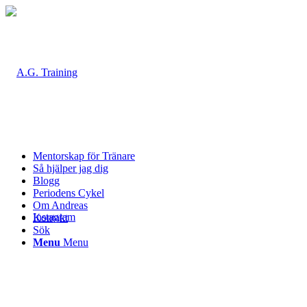
Mentorskap för Tränare
Så hjälper jag dig
Blogg
Periodens Cykel
Om Andreas
Instagram
Kontakt
Sök
Menu
Menu